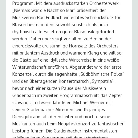
Programm. Mit dem ausdrucksstarken Orchesterwerk
„Niemals war die Nacht so klar“ präsentiert der
Musikverein Bad Endbach ein echtes Schmuckstück für
Blasorchester in dem sowohl solistisch als auch
rhythmisch alle Facetten guter Blasmusik gefordert
werden. Dabei überzeugt vor allem zu Beginn der
eindrucksvolle dreistimmige Hornsatz des Orchesters
mit brillantem Ausdruck und warmem Klang und will so
die Gäste auf eine idyllische Winterreise in eine weiße
Winterlandschaft entführen. Abgerundet wird der erste
Konzertteil durch die sagenhafte „Südböhmische Polka“
und den überragenden Konzertmarsch „Sympatria“,
bevor nach einer kurzen Pause der Musikverein
Gladenbach im zweiten Programmabschnitt das Zepter
schwingt. In diesem Jahr feiert Michael Werner mit
seinen Gladenbacher Akteuren sein 15-jähriges
Dienstjubiläum als deren Leiter und möchte seine
Musikanten auch beim Neujahrskonzert zu fantastischer
Leistung führen. Die Gladenbacher Instrumentalisten
eröffnen ihren Konzertpart mit dem schmissigen