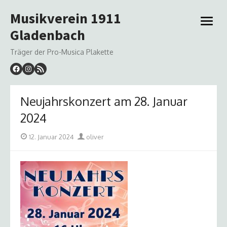
Skip
Musikverein 1911
to
open
content
Gladenbach
menu
Träger der Pro-Musica Plakette
Neujahrskonzert am 28. Januar
2024
Posted
Author
12. Januar 2024
oliver
on