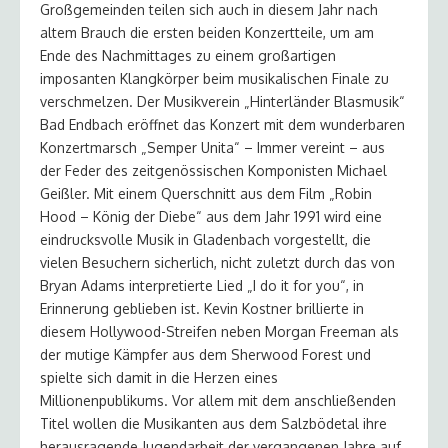
Großgemeinden teilen sich auch in diesem Jahr nach
altem Brauch die ersten beiden Konzertteile, um am
Ende des Nachmittages zu einem großartigen
imposanten Klangkörper beim musikalischen Finale zu
verschmelzen. Der Musikverein „Hinterländer Blasmusik“
Bad Endbach eröffnet das Konzert mit dem wunderbaren
Konzertmarsch „Semper Unita“ – Immer vereint – aus
der Feder des zeitgenössischen Komponisten Michael
Geißler. Mit einem Querschnitt aus dem Film „Robin
Hood – König der Diebe“ aus dem Jahr 1991 wird eine
eindrucksvolle Musik in Gladenbach vorgestellt, die
vielen Besuchern sicherlich, nicht zuletzt durch das von
Bryan Adams interpretierte Lied „I do it for you“, in
Erinnerung geblieben ist. Kevin Kostner brillierte in
diesem Hollywood-Streifen neben Morgan Freeman als
der mutige Kämpfer aus dem Sherwood Forest und
spielte sich damit in die Herzen eines
Millionenpublikums. Vor allem mit dem anschließenden
Titel wollen die Musikanten aus dem Salzbödetal ihre
herausragende Jugendarbeit der vergangenen Jahre auf