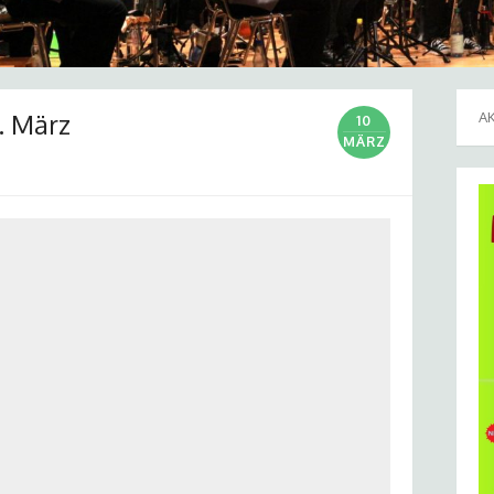
. März
A
10
MÄRZ