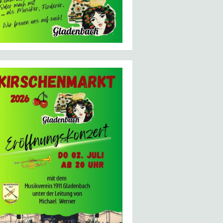
hte der Musikverein 1911 Gladenbach am 17. März die Oste
 von Michael Werner wundervolle Klänge zum bedeutendsten 
eschichte der Gladenbacher Musiker eine lange Tradition u
ihren Dirigenten waren mit dem aktuell vorliegenden Progr
benarbeit zunichte machte und hinfällig werden lies. Umso
ch zur Hoffnung auf friedlichere und humanitärere Zeiten 
en Titeln. Seit dem vergangenen Jahr hat der Musikverein 
nen auch beim diesjährigen Passionskonzert schon einige d
ie jungen Leute bei drei oder vier Titeln bereits ihren P
einen und großen Musiker aus der Kernstadt den Feinschlif
 der aufzuführenden Kompositionen gearbeitet.  Das Konzer
ters präsentieren sich dann zum ersten Mal bei einer  Tra
nglischen Nationalhymne „Land of Hope and Glory“, dem aus
s große Blasorchester des Musikvereins hält für die Besuc
ächten“ bereit. Die „Irischen Segenswünsche“ fehlen ebens
igkeit“. Abgerundet wird das Programm durch das berühmte 
in Gladenbach beginnt um 16 Uhr, Einlass ist ab 15.30 Uhr
eit des Orchesters.