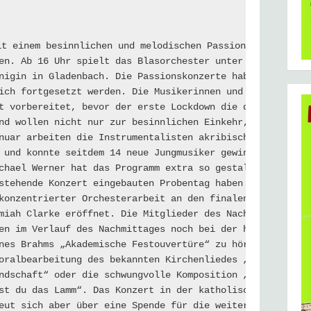
it einem besinnlichen und melodischen Passionskonzert möc
en. Ab 16 Uhr spielt das Blasorchester unter der Leitung
nigin in Gladenbach. Die Passionskonzerte haben in der G
ich fortgesetzt werden. Die Musikerinnen und Musiker um 
t vorbereitet, bevor der erste Lockdown die damalige Pro
nd wollen nicht nur zur besinnlichen Einkehr, sondern au
nuar arbeiten die Instrumentalisten akribisch an den neu
 und konnte seitdem 14 neue Jungmusiker gewinnen, von de
chael Werner hat das Programm extra so gestaltet, dass d
stehende Konzert eingebauten Probentag haben sich die kl
konzentrierter Orchesterarbeit an den finalen Eckpunkten
miah Clarke eröffnet. Die Mitglieder des Nachwuchsorches
en im Verlauf des Nachmittages noch bei der heimlichen E
nes Brahms „Akademische Festouvertüre“ zu hören sein. Da
oralbearbeitung des bekannten Kirchenliedes „Von guten M
ndschaft“ oder die schwungvolle Komposition „Herr der Ew
st du das Lamm“. Das Konzert in der katholischen Kirche 
eut sich aber über eine Spende für die weitere Jugendarb