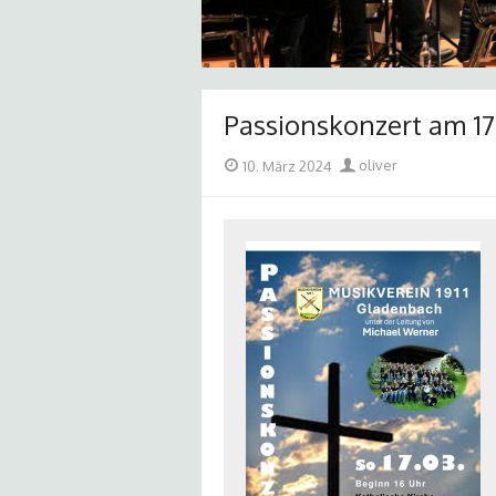
Passionskonzert am 17
Posted
Author
10. März 2024
oliver
on