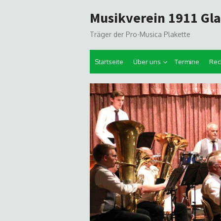
Skip
Musikverein 1911 Gl
to
content
Träger der Pro-Musica Plakette
Startseite
Über uns
Termine
Rec