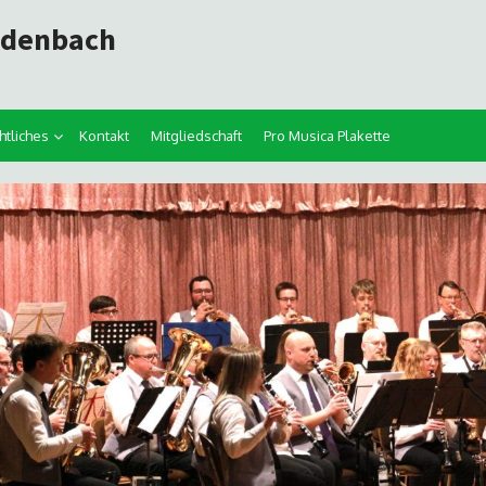
adenbach
htliches
Kontakt
Mitgliedschaft
Pro Musica Plakette